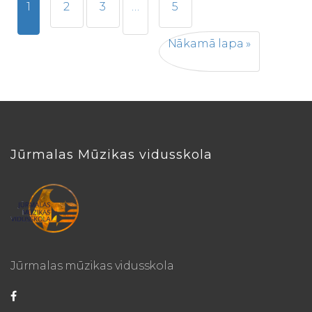
1
2
3
…
5
Nākamā lapa »
Jūrmalas Mūzikas vidusskola
Jūrmalas mūzikas vidusskola