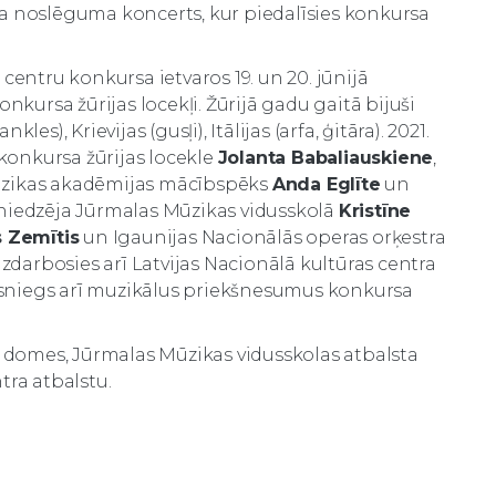
a noslēguma koncerts, kur piedalīsies konkursa
centru konkursa ietvaros 19. un 20. jūnijā
nkursa žūrijas locekļi. Žūrijā gadu gaitā bijuši
s), Krievijas (gusļi), Itālijas (arfa, ģitāra). 2021.
 konkursa žūrijas locekle
Jolanta Babaliauskiene
,
 Mūzikas akadēmijas mācībspēks
Anda Eglīte
un
sniedzēja Jūrmalas Mūzikas vidusskolā
Kristīne
 Zemītis
un Igaunijas Nacionālās operas orķestra
līdzdarbosies arī Latvijas Nacionālā kultūras centra
ļi sniegs arī muzikālus priekšnesumus konkursa
s domes, Jūrmalas Mūzikas vidusskolas atbalsta
tra atbalstu.