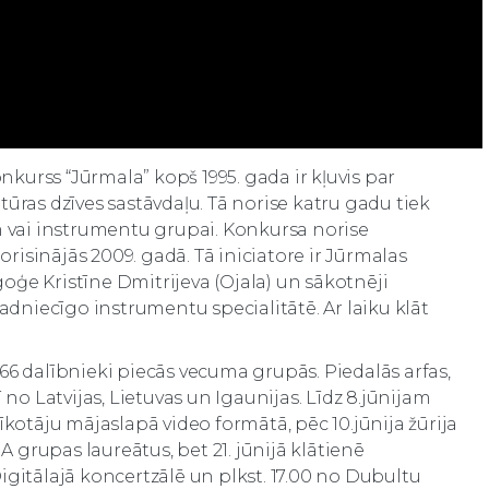
kurss “Jūrmala” kopš 1995. gada ir kļuvis par
as dzīves sastāvdaļu. Tā norise katru gadu tiek
vai instrumentu grupai. Konkursa norise
isinājās 2009. gadā. Tā iniciatore ir Jūrmalas
oģe Kristīne Dmitrijeva (Ojala) un sākotnēji
radniecīgo instrumentu specialitātē. Ar laiku klāt
66 dalībnieki piecās vecuma grupās. Piedalās arfas,
 no Latvijas, Lietuvas un Igaunijas. Līdz 8.jūnijam
īkotāju mājaslapā video formātā, pēc 10.jūnija žūrija
 A grupas laureātus, bet 21. jūnijā klātienē
igitālajā koncertzālē un plkst. 17.00 no Dubultu