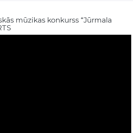
iskās mūzikas konkurss “Jūrmala
RTS