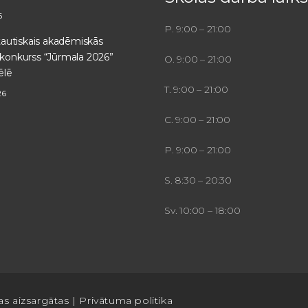
6
P. 9:00 – 21:00
ptautiskais akadēmiskās
konkurss “Jūrmala 2026”
O. 9:00 – 21:00
ēlē
T. 9:00 – 21:00
26
C. 9:00 – 21:00
P. 9:00 – 21:00
S. 8:30 – 20:30
Sv. 10:00 – 18:00
as aizsargātas |
Privātuma politika