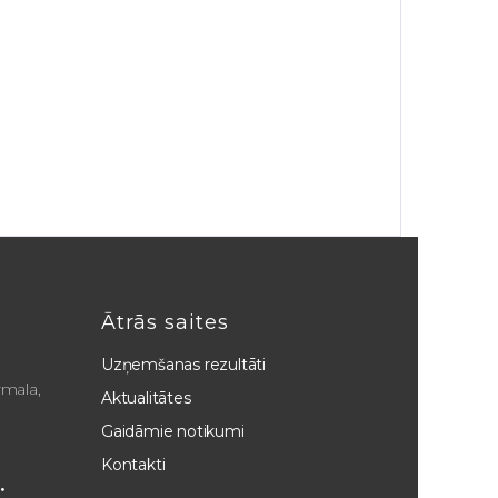
Ātrās saites
Uzņemšanas rezultāti
rmala,
Aktualitātes
Gaidāmie notikumi
Kontakti
: