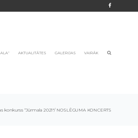
Facebook
ALA”
AKTUALITĀTES
GALERIJAS
VAIRĀK
zikas konkurss “Jūrmala 2021″/ NOSLĒGUMA KONCERTS