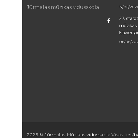
Jūrmalas mūzikas vidusskola
17/06/202
27. star
mūzikas 
Facebook
klaviersp
06/06/20
2026 © Jūrmalas Mūzikas vidusskola.Visas tiesīb