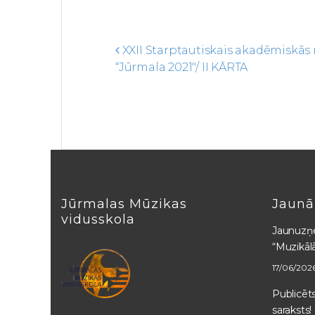
XXII Starptautiskais akadēmiskās
Post navigation
“Jūrmala 2021″/ II KĀRTA
Jūrmalas Mūzikas
Jaunā
vidusskola
Jaunuzņ
“Muzikāl
17/06/202
Publicē
saraksts!