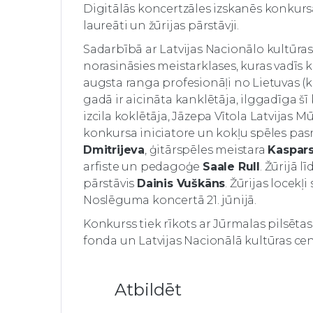
Digitālās koncertzāles izskanēs konkurs
laureāti un žūrijas pārstāvji.
Sadarbībā ar Latvijas Nacionālo kultūras 
norasināsies meistarklases, kuras vadīs ko
augsta ranga profesionāļi no Lietuvas (kankle
gadā ir aicināta kanklētāja, ilggadīga šī
izcila koklētāja, Jāzepa Vītola Latvijas
konkursa iniciatore un kokļu spēles pa
Dmitrijeva
, ģitārspēles meistara
Kaspars
arfiste un pedagoģe
Saale Rull
. Žūrijā 
pārstāvis
Dainis Vuškāns
. Žūrijas locek
Noslēguma koncertā 21. jūnijā.
Konkurss tiek rīkots ar Jūrmalas pilsēta
fonda un Latvijas Nacionālā kultūras cen
Atbildēt