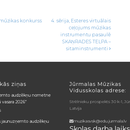
 mūzikas konkurss
4. sērija, Esteres virtuālais
ceļojums mūzikas
instrumentu pasaulē
SKAŅRADES TELPA –
sitaminstrumenti
kās ziņas
Jūrmalas Mūzikas
Vidusskolas adrese:
emto audzēkņu nometne
Strēlnieku prospekts 30 k-1, Jū
ā vasara 2026”
Latvija
6
muzikasvsk@edu.jurmala.lv
ts jaunuzņemto audzēkņu
Skolas darba laiks