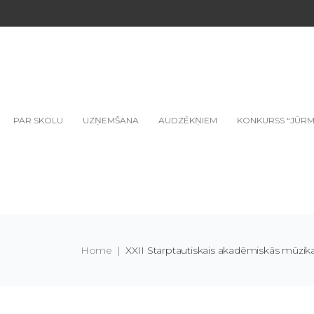
PAR SKOLU
UZŅEMŠANA
AUDZĒKŅIEM
KONKURSS “JŪRM
Home
|
XXII Starptautiskais akadēmiskās mū