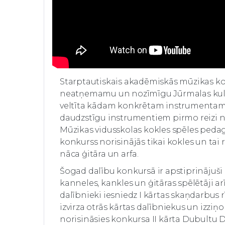
Starptautiskais akadēmiskās mūzikas kon
neatņemamu un nozīmīgu Jūrmalas kultūr
veltīta kādam konkrētam instrumentam 
daudzstīgu instrumentiem pirmo reizi nor
Mūzikas vidusskolas kokles spēles pedag
konkurss norisinājās tikai kokles un tai 
nāca ģitāra un arfa.
Šogad dalību konkursā ir apstiprinājuši 
kanneles, kankles un ģitāras spēlētāji arī
dalībnieki iesniedz I kārtas skaņdarbus r
izvirza otrās kārtas dalībniekus un izziņo
norisināsies konkursa II kārta Dubultu D