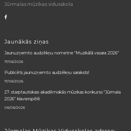
Jūrmalas mūzikas vidusskola
Jaunākās ziņas
Jaunuzņemto audzēkņu nometne “Muzikālā vasara 2026”
17/06/2026
Publicēts jaunuzņemto audzēkņu saraksts!
17/06/2026
27. starptautiskais akadēmiskās mūzikas konkurss “Jūrmala
2026” klavierspēlē
06/06/2026
Jūrmalas Mūzikas Vidusskolas adrese: