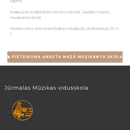
līgums.
Maksa par nodarbībām 49 eiro mēnesī. Gaidīsim mazos
muzikantus skolā!
Norises vieta: Jūrmalas Mūzikas vidusskolā, Strēlnieku pr.30, k-
1
PIETEIKUMA ANKETA MAZĀ MUZIKANTA SKOLAI
Jūrmalas Mūzikas vidusskola