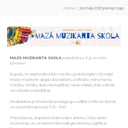
Home
|
Jūrmala 2021 репертуар
MAZĀ MUZIKANTA SKOLA
paredzēta 4-5 g. veciem
bērniem
Ik gadu, no septembra līdz mācību gada beigām (31.maijs)
Mazie muzikanti apgūs dziedāšanu, solfedžo, instrumentu
mācību, ritmiku, skatuves kustības, runas mākslu, itāļu valodu
un radošās nodarbības.
Nodarbības profesionālu pedagogu vadībā notiks otrdienās
un ceturtdienās no pl. 9.15 – 11.45
Pieteikšanās, aizpildot elektronisko anketu. Vietu skaits
ierobežots. Ar vecākiem tiks noslēgts interešu izglītības