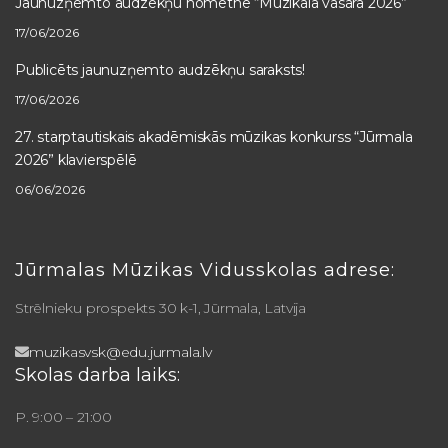
Jaunuzņemto audzēkņu nometne “Muzikālā vasara 2026”
17/06/2026
Publicēts jaunuzņemto audzēkņu saraksts!
17/06/2026
27. starptautiskais akadēmiskās mūzikas konkurss “Jūrmala
2026” klavierspēlē
06/06/2026
Jūrmalas Mūzikas Vidusskolas adrese:
Strēlnieku prospekts 30 k-1, Jūrmala, Latvija
muzikasvsk@edu.jurmala.lv
Skolas darba laiks:
P. 9:00 – 21:00