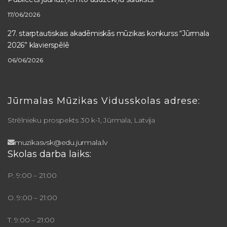
17/06/2026
27. starptautiskais akadēmiskās mūzikas konkurss “Jūrmala
2026” klavierspēlē
06/06/2026
Jūrmalas Mūzikas Vidusskolas adrese:
Strēlnieku prospekts 30 k-1, Jūrmala, Latvija
muzikasvsk@edu.jurmala.lv
Skolas darba laiks:
P. 9:00 – 21:00
O. 9:00 – 21:00
T. 9:00 – 21:00