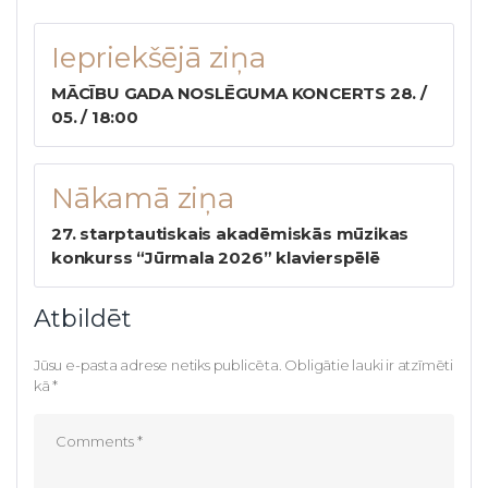
Iepriekšējā ziņa
MĀCĪBU GADA NOSLĒGUMA KONCERTS 28. /
05. / 18:00
Nākamā ziņa
27. starptautiskais akadēmiskās mūzikas
konkurss “Jūrmala 2026” klavierspēlē
Atbildēt
Jūsu e-pasta adrese netiks publicēta.
Obligātie lauki ir atzīmēti
kā
*