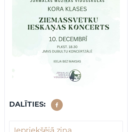
DALĪTIES:
Iepriekšējā ziņa