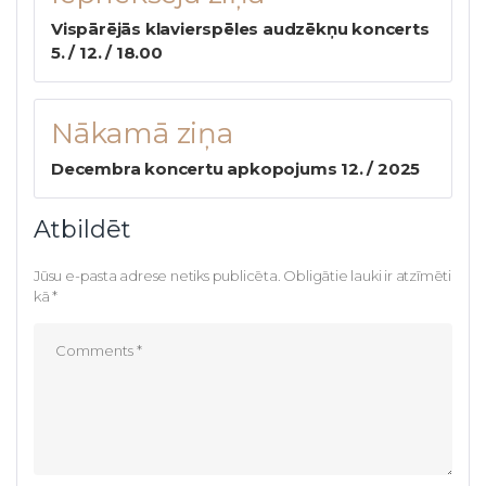
Vispārējās klavierspēles audzēkņu koncerts
5. / 12. / 18.00
Nākamā ziņa
Decembra koncertu apkopojums 12. / 2025
Atbildēt
Jūsu e-pasta adrese netiks publicēta.
Obligātie lauki ir atzīmēti
kā
*