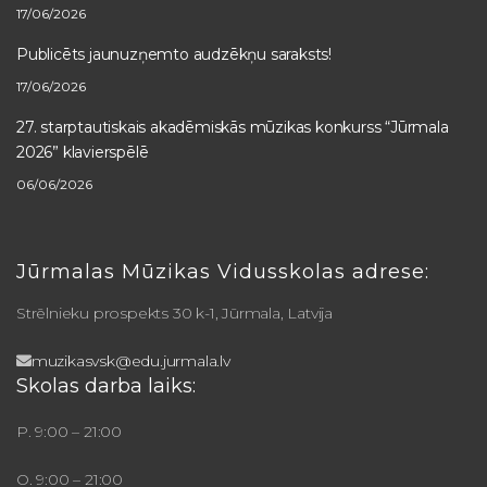
17/06/2026
Publicēts jaunuzņemto audzēkņu saraksts!
17/06/2026
27. starptautiskais akadēmiskās mūzikas konkurss “Jūrmala
2026” klavierspēlē
06/06/2026
Jūrmalas Mūzikas Vidusskolas adrese:
Strēlnieku prospekts 30 k-1, Jūrmala, Latvija
muzikasvsk@edu.jurmala.lv
Skolas darba laiks:
P. 9:00 – 21:00
O. 9:00 – 21:00