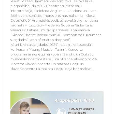
ieskatu dažādu laikmetu klaviermūzikā. Baroka laika
eleganci baudīsim J.S. Baha franču svītas daļu
interpretācijā, klasicisma vieglumu – J. Haidna un L. van
Bēthovena sonātēs, impresionisma smalkumu – Kloda
Debisī etīdē “Hromstiskās secības”, savukārt romantisma
laikmeta virtuozitāti – Frederika Šopēna “Briljantajās
variācijas”. Latviešu mūziku pārstāvēs Jāņa Ivanova
“Skerco”, bet mūsdienu mūziku – komponista T. Kaumana
skaņdarbs “Drop after drop dropped”,
kā arī T. Ainta skaņdarbs “2024”, kas uzrakstīts speciāli
konkursam “Young Musician Tallinn”. Koncerta
programmas noslēgumā kopā ar Sandiju un Gustavu
muzicēs koncertmeistare Elīna Strance, atskaņojot V.A.
Mocarta Klavierkoncerta Do mažorā 1. daļu un
klavierkoncerta La mažora 1. daļu. Ieeja bez maksas.