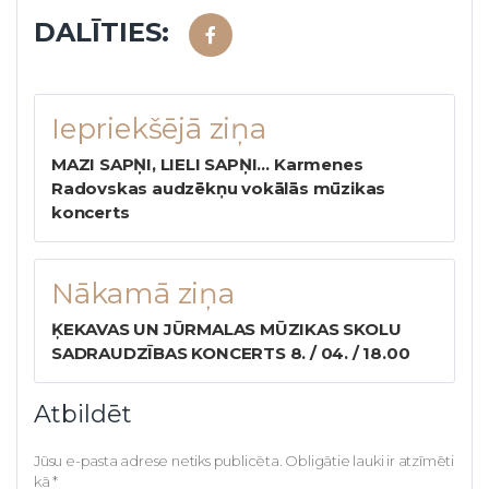
DALĪTIES:
Iepriekšējā ziņa
MAZI SAPŅI, LIELI SAPŅI… Karmenes
Radovskas audzēkņu vokālās mūzikas
koncerts
Nākamā ziņa
ĶEKAVAS UN JŪRMALAS MŪZIKAS SKOLU
SADRAUDZĪBAS KONCERTS 8. / 04. / 18.00
Atbildēt
Jūsu e-pasta adrese netiks publicēta.
Obligātie lauki ir atzīmēti
kā
*