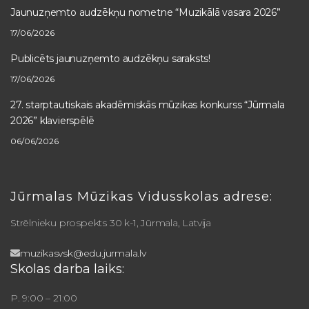
Jaunuzņemto audzēkņu nometne “Muzikālā vasara 2026”
17/06/2026
Publicēts jaunuzņemto audzēkņu saraksts!
17/06/2026
27. starptautiskais akadēmiskās mūzikas konkurss “Jūrmala
2026” klavierspēlē
06/06/2026
Jūrmalas Mūzikas Vidusskolas adrese:
Strēlnieku prospekts 30 k-1, Jūrmala, Latvija
muzikasvsk@edu.jurmala.lv
Skolas darba laiks:
P. 9:00 – 21:00