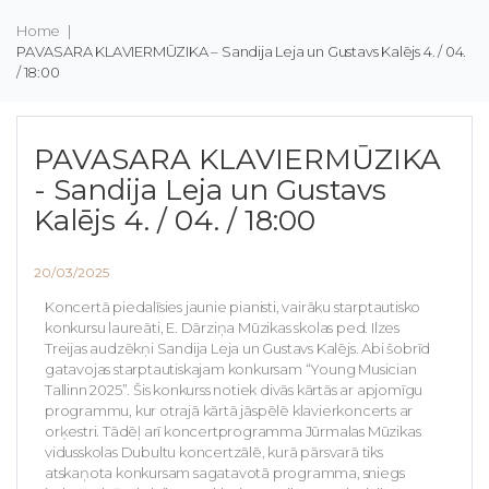
Home
|
PAVASARA KLAVIERMŪZIKA – Sandija Leja un Gustavs Kalējs 4. / 04.
/ 18:00
PAVASARA KLAVIERMŪZIKA
- Sandija Leja un Gustavs
Kalējs 4. / 04. / 18:00
20/03/2025
Koncertā piedalīsies jaunie pianisti, vairāku starptautisko
konkursu laureāti, E. Dārziņa Mūzikas skolas ped. Ilzes
Treijas audzēkņi Sandija Leja un Gustavs Kalējs. Abi šobrīd
gatavojas starptautiskajam konkursam “Young Musician
Tallinn 2025”. Šis konkurss notiek divās kārtās ar apjomīgu
programmu, kur otrajā kārtā jāspēlē klavierkoncerts ar
orķestri. Tādēļ arī koncertprogramma Jūrmalas Mūzikas
vidusskolas Dubultu koncertzālē, kurā pārsvarā tiks
atskaņota konkursam sagatavotā programma, sniegs