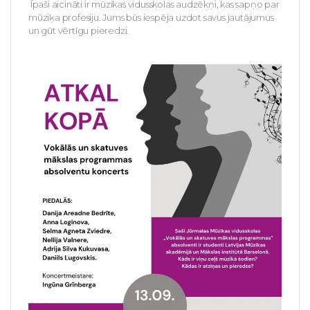
Īpaši aicināti ir mūzikas vidusskolas audzēkņi, kas sapņo par
mūziķa profesiju. Jums būs iespēja uzdot savus jautājumus
un gūt vērtīgu pieredzi.