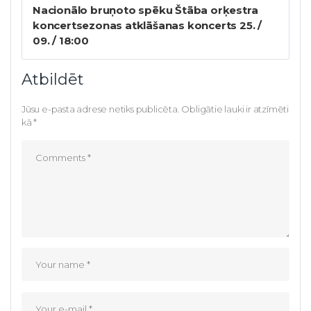
Nacionālo bruņoto spēku Štāba orķestra
koncertsezonas atklāšanas koncerts 25. /
09. / 18:00
Atbildēt
Jūsu e-pasta adrese netiks publicēta.
Obligātie lauki ir atzīmēti
kā
*