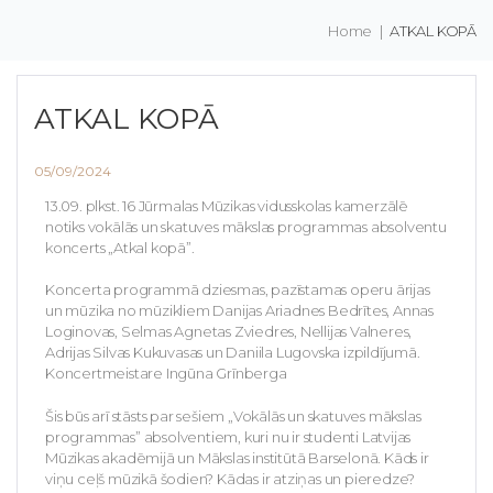
Home
|
ATKAL KOPĀ
ATKAL KOPĀ
05/09/2024
13.09. plkst. 16 Jūrmalas Mūzikas vidusskolas kamerzālē
notiks vokālās un skatuves mākslas programmas absolventu
koncerts „Atkal kopā”.
Koncerta programmā dziesmas, pazīstamas operu ārijas
un mūzika no mūzikliem Danijas Ariadnes Bedrītes, Annas
Loginovas, Selmas Agnetas Zviedres, Nellijas Valneres,
Adrijas Silvas Kukuvasas un Daniila Lugovska izpildījumā.
Koncertmeistare Ingūna Grīnberga
Šis būs arī stāsts par sešiem „Vokālās un skatuves mākslas
programmas” absolventiem, kuri nu ir studenti Latvijas
Mūzikas akadēmijā un Mākslas institūtā Barselonā. Kāds ir
viņu ceļš mūzikā šodien? Kādas ir atziņas un pieredze?