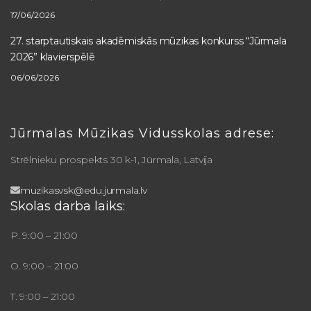
17/06/2026
27. starptautiskais akadēmiskās mūzikas konkurss “Jūrmala
2026” klavierspēlē
06/06/2026
Jūrmalas Mūzikas Vidusskolas adrese:
Strēlnieku prospekts 30 k-1, Jūrmala, Latvija
muzikasvsk@edu.jurmala.lv
Skolas darba laiks:
P. 9:00 – 21:00
O. 9:00 – 21:00
T. 9:00 – 21:00