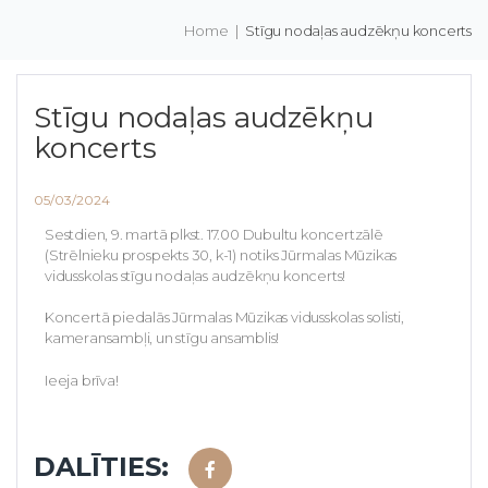
Home
|
Stīgu nodaļas audzēkņu koncerts
Stīgu nodaļas audzēkņu
koncerts
05/03/2024
Sestdien, 9. martā plkst. 17.00 Dubultu koncertzālē
(Strēlnieku prospekts 30, k-1) notiks Jūrmalas Mūzikas
vidusskolas stīgu nodaļas audzēkņu koncerts!
Koncertā piedalās Jūrmalas Mūzikas vidusskolas solisti,
kameransambļi, un stīgu ansamblis!
Ieeja brīva!
DALĪTIES: