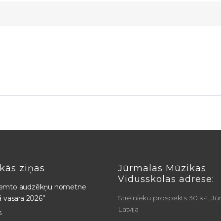
kās ziņas
Jūrmalas Mūzikas
Vidusskolas adrese:
emto audzēkņu nometne
Strēlnieku prospekts 30 k-1, Jū
ā vasara 2026”
Latvija
6