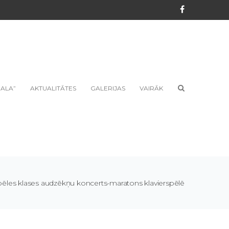
ALA”
AKTUALITĀTES
GALERIJAS
VAIRĀK
pēles klases audzēkņu koncerts-maratons klavierspēlē