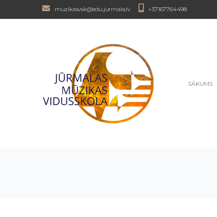
muzikasvsk@edu.jurmala.lv
+37167764498
SĀKUMS