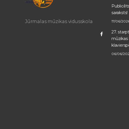
Publicē
saraksts!
Jūrmalas mūzikas vidusskola
17/06/202
27. star
mūzikas 
klaviersp
06/06/20