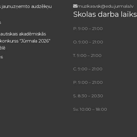
muzikasvsk@edu.jurmala.lv
ts jaunuzņemto audzēkņu
Skolas darba laiks
6
P. 9:00 – 21:00
ptautiskais akadēmiskās
konkurss “Jūrmala 2026”
O. 9:00 – 21:00
ēlē
T. 9:00 – 21:00
26
C. 9:00 – 21:00
P. 9:00 – 21:00
S. 8:30 – 20:30
Sv. 10:00 – 18:00