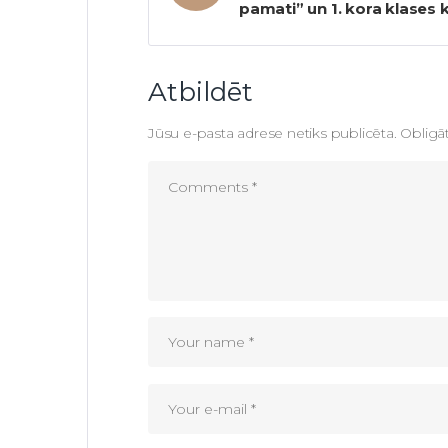
pamati” un 1. kora klases 
Atbildēt
Jūsu e-pasta adrese netiks publicēta.
Obligāt