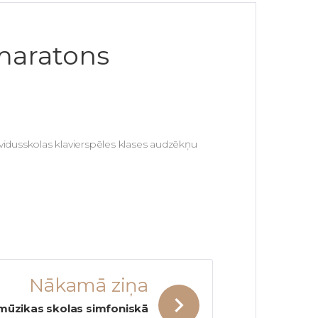
-maratons
 vidusskolas klavierspēles klases audzēkņu
Nākamā ziņa
 mūzikas skolas simfoniskā