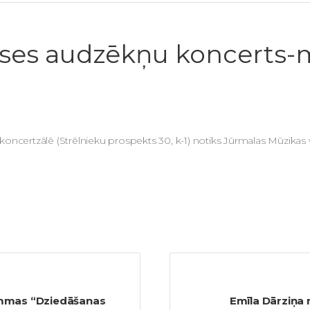
lases audzēkņu koncerts
 koncertzālē (Strēlnieku prospekts 30, k-1) notiks Jūrmalas Mūzikas
rammas “Dziedāšanas
Emīla Dārziņa