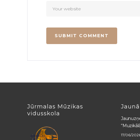
Jūrmalas Mūzikas
Jaunā
vidusskola
Jaunuzņ
“Muzikāl
17/06/202