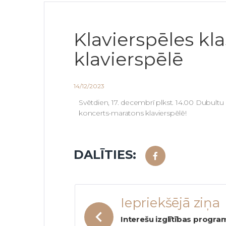
Klavierspēles k
klavierspēlē
14/12/2023
Svētdien, 17. decembrī plkst. 14.00 Dubultu
koncerts-maratons klavierspēlē!
DALĪTIES:
Iepriekšējā ziņa
Interešu izglītības prog