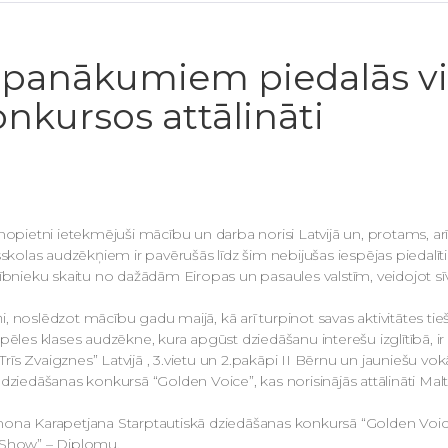
 panākumiem piedalās vi
onkursos attālināti
 nopietni ietekmējuši mācību un darba norisi Latvijā un, protams, a
olas audzēkņiem ir pavērušās līdz šim nebijušas iespējas piedalīt
alībnieku skaitu no dažādām Eiropas un pasaules valstīm, veidojot 
, noslēdzot mācību gadu maijā, kā arī turpinot savas aktivitātes tieš
ēles klases audzēkne, kura apgūst dziedāšanu interešu izglītībā, ir 
Trīs Zvaigznes” Latvijā , 3.vietu un 2.pakāpi II Bērnu un jauniešu vokā
dziedāšanas konkursā “Golden Voice”, kas norisinājās attālināti Malt
imona Karapetjana Starptautiskā dziedāšanas konkursā “Golden Voice
t Show” – Diplomu.