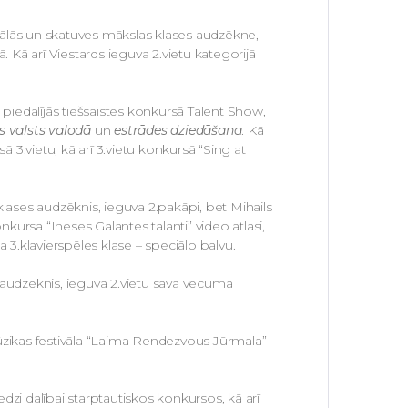
vokālās un skatuves mākslas klases audzēkne,
Kā arī Viestards ieguva 2.vietu kategorijā
, piedalījās tiešsaistes konkursā Talent Show,
s valsts valodā
un
estrādes dziedāšana
. Kā
 3.vietu, kā arī 3.vietu konkursā “Sing at
lases audzēknis, ieguva 2.pakāpi, bet Mihails
kursa “Ineses Galantes talanti” video atlasi,
a 3.klavierspēles klase – speciālo balvu.
ses audzēknis, ieguva 2.vietu savā vecuma
ūzikas festivāla “Laima Rendezvous Jūrmala”
zi dalībai starptautiskos konkursos, kā arī