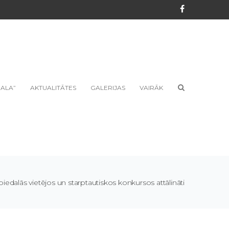
Facebook
ALA”
AKTUALITĀTES
GALERIJAS
VAIRĀK
dalās vietējos un starptautiskos konkursos attālināti