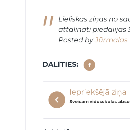
Lieliskas ziņas no s
attālināti piedalījā
Posted by
Jūrmalas 
DALĪTIES:
Facebook
Ziņu
Iepriekšējā ziņa
izvēlne
Sveicam vidusskolas abso