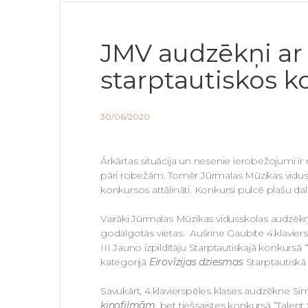
JMV audzēkņi ar
starptautiskos k
30/06/2020
Ārkārtas situācija un nesenie ierobežojumi ir
pāri robežām. Tomēr Jūrmalas Mūzikas vidussk
konkursos attālināti. Konkursi pulcē plašu d
Vairāki Jūrmalas Mūzikas vidusskolas audzēkņi
godalgotās vietas. Aušrine Gaubīte 4.klaviersp
III Jauno izpildītāju Starptautiskajā konkursā “
kategorijā
Eirovīzijas dziesmas
Starptautiskā 
Savukārt, 4.klavierspēles klases audzēkne S
kinofilmām
, bet tiešsaistes konkursā “Talen