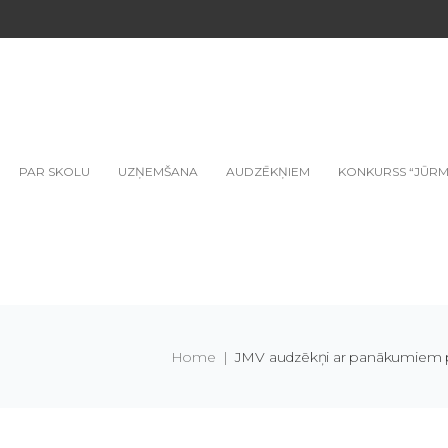
PAR SKOLU
UZŅEMŠANA
AUDZĒKŅIEM
KONKURSS “JŪRM
Home
|
JMV audzēkņi ar panākumiem pie