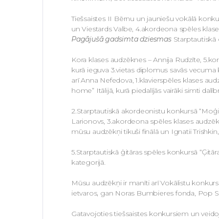
Tiešsaistes II Bērnu un jauniešu vokālā konkur
un Viestards Valbe, 4.akordeona spēles klase
Pagājušā gadsimta dziesmas
Starptautiskā
Kora klases audzēknes – Annija Rudzīte, 5.kora
kurā ieguva 3.vietas diplomus savās vecuma 
arī Anna Nefedova, 1.klavierspēles klases audz
home” Itālijā, kurā piedalījās vairāki simti dalī
2.Starptautiskā akordeonistu konkursā “Moģiļe
Larionovs, 3.akordeona spēles klases audzēknis
mūsu audzēkņi tikuši finālā un Ignatii Trishkin
5.Starptautiskā ģitāras spēles konkursā “Ģitāra
kategorijā.
Mūsu audzēkņi ir manīti arī Vokālistu konkur
ietvaros, gan Noras Bumbieres fonda, Pop St
Gatavojoties tiešsaistes konkursiem un veidoj