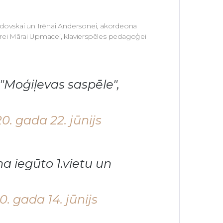
ovskai un Irēnai Andersonei, akordeona
rei Mārai Upmacei, klavierspēles pedagoģei
"Moģiļevas saspēle",
0. gada 22. jūnijs
na iegūto 1.vietu un
. gada 14. jūnijs