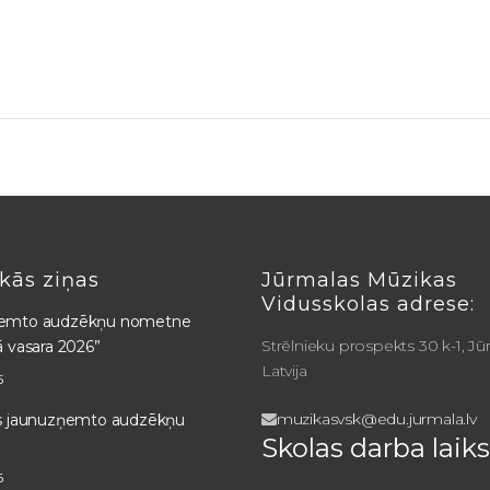
kās ziņas
Jūrmalas Mūzikas
Vidusskolas adrese:
emto audzēkņu nometne
Strēlnieku prospekts 30 k-1, Jū
ā vasara 2026”
Latvija
6
muzikasvsk@edu.jurmala.lv
ts jaunuzņemto audzēkņu
Skolas darba laiks
6