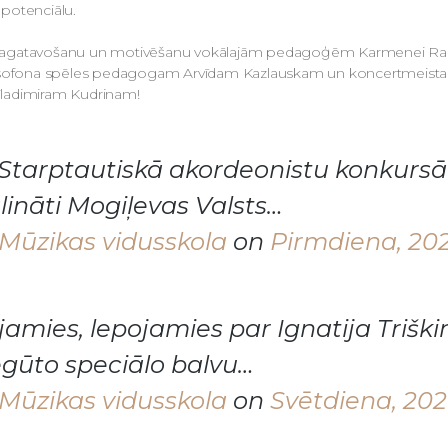
 potenciālu.
u sagatavošanu un motivēšanu vokālajām pedagoģēm Karmenei Rad
saksofona spēles pedagogam Arvīdam Kazlauskam un koncertmeista
Vladimiram Kudrinam!
.Starptautiskā akordeonistu konkursā
ālināti Mogiļevas Valsts…
Mūzikas vidusskola
on
Pirmdiena, 202
jamies, lepojamies par Ignatija Triški
egūto speciālo balvu…
Mūzikas vidusskola
on
Svētdiena, 2020