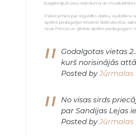
bagātinājuši savu radošuma un muzikalitātes
Pateicamies par ieguldīto darbu, audzēkņ
spēles pedagoģei Kristīnei Baltruševičai, 
Ievai Princei un ģitāras spēles pedagogam 
Godalgotas vietas 2
kurš norisinājās att
Posted by
Jūrmalas 
No visas sirds priecā
par Sandijas Lejas i
Posted by
Jūrmalas 