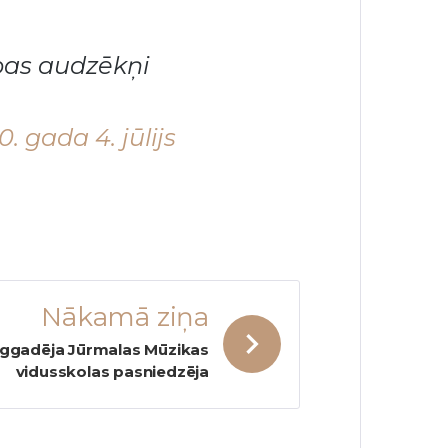
ības audzēkņi
. gada 4. jūlijs
Nākamā ziņa
lggadēja Jūrmalas Mūzikas
vidusskolas pasniedzēja