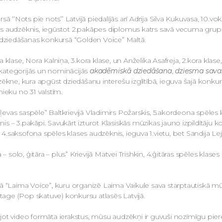
sā ‘’Nots pie nots’’ Latvijā piedalījās arī Adrija Silva Kukuvasa, 10.
s audzēknis, iegūstot 2.pakāpes diplomus katrs savā vecuma grupā. 
 dziedāšanas konkursā “Golden Voice” Maltā.
 klase, Nora Kalniņa, 3.kora klase, un Anželika Asafreja, 2.kora klase
kategorijās un nominācijās
akadēmiskā dziedāšana
,
dziesma sava
ēkne, kura apgūst dziedāšanu interešu izglītībā, ieguva šajā konkursā
bnieku no 31 valstīm.
vas saspēle” Baltkrievijā Vladimirs Požarskis, 5.akordeona spēles k
 – 3.pakāpi. Savukārt izturot Klasiskās mūzikas jauno izpildītāju kon
, 4.saksofona spēles klases audzēknis, ieguva 1.vietu, bet Sandija Lej
 – solo, ģitāra – plus” Krievijā Matvei Trishkin, 4.ģitāras spēles kla
sā “Laima Voice”, kuru organizē Laima Vaikule sava starptautiskā m
age (Pop skatuve) konkursu atlasēs Latvijā.
ot video formāta ierakstus, mūsu audzēkņi ir guvuši nozīmīgu piered