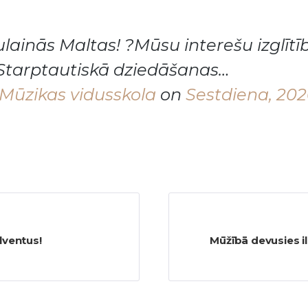
aulainās Maltas! ?Mūsu interešu izglīt
s Starptautiskā dziedāšanas…
Mūzikas vidusskola
on
Sestdiena, 2020
lventus!
Mūžībā devusies i