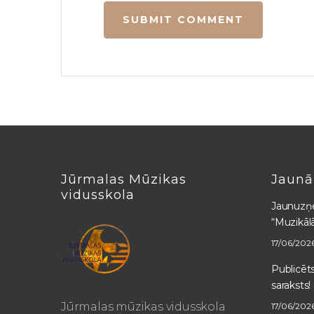
Jūrmalas Mūzikas
Jaunā
vidusskola
Jaunuzņ
“Muzikāl
17/06/202
Publicē
saraksts!
Jūrmalas mūzikas vidusskola
17/06/202