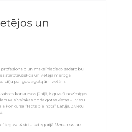
etējos un
rī profesionālo un māksliniecisko sadarbību
ies starptautiskos un vietējā mēroga
sīvu cīņu par godalgotajām vietām.
saistes konkursos jūnijā, ir guvuši nozīmīgas
ieguvusi vairākas godalgotas vietas – 1.vietu
lā konkursā ‘’Nots pie nots’’ Latvijā, 3.vietu
ā.
” ieguva 4.vietu kategorijā
Dziesmas no