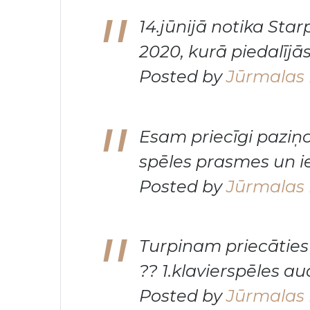
14.jūnijā notika Sta
2020, kurā piedalījā
Posted by
Jūrmalas 
Esam priecīgi paziņ
spēles prasmes un i
Posted by
Jūrmalas 
Turpinam priecātie
?? 1.klavierspēles 
Posted by
Jūrmalas 