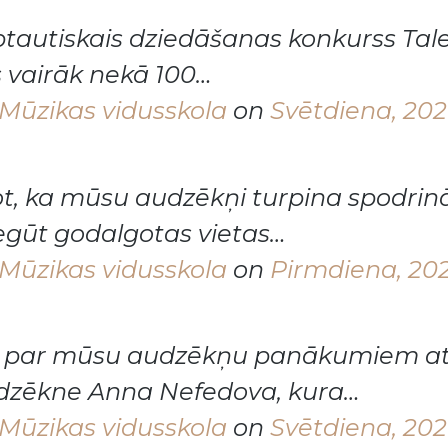
rptautiskais dziedāšanas konkurss Ta
s vairāk nekā 100…
Mūzikas vidusskola
on
Svētdiena, 2020
ot, ka mūsu audzēkņi turpina spodrin
egūt godalgotas vietas…
Mūzikas vidusskola
on
Pirmdiena, 202
s par mūsu audzēkņu panākumiem att
audzēkne Anna Nefedova, kura…
Mūzikas vidusskola
on
Svētdiena, 2020