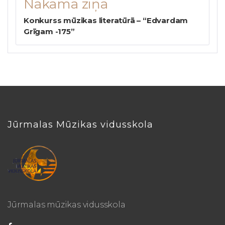
Nākamā ziņa
Konkurss mūzikas literatūrā – “Edvardam
Grīgam -175”
Jūrmalas Mūzikas vidusskola
Jūrmalas mūzikas vidusskola