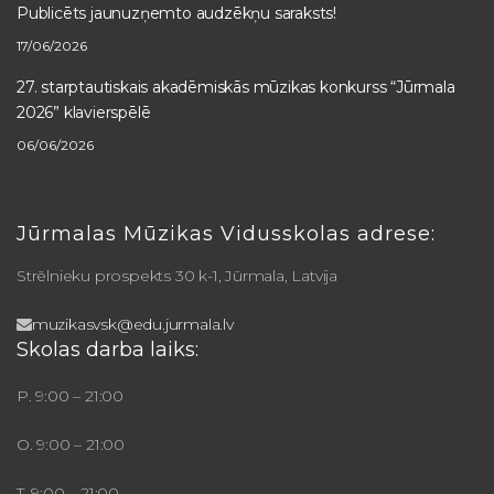
Publicēts jaunuzņemto audzēkņu saraksts!
17/06/2026
27. starptautiskais akadēmiskās mūzikas konkurss “Jūrmala
2026” klavierspēlē
06/06/2026
Jūrmalas Mūzikas Vidusskolas adrese:
Strēlnieku prospekts 30 k-1, Jūrmala, Latvija
muzikasvsk@edu.jurmala.lv
Skolas darba laiks:
P. 9:00 – 21:00
O. 9:00 – 21:00
T. 9:00 – 21:00